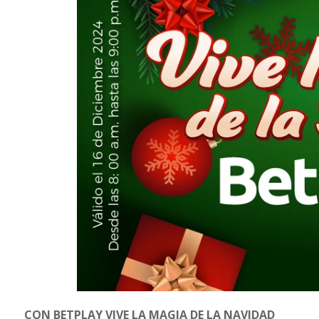
CON BETPLAY VIVE LA MAGIA DE LA NAVIDAD