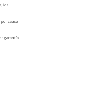
, los
 por causa
or garantía