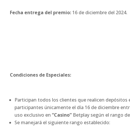
Fecha entrega del premio:
16 de diciembre del 2024.
Condiciones de Especiales:
Participan todos los clientes que realicen depósitos
participantes únicamente el día 16 de diciembre ent
uso exclusivo en
“Casino”
Betplay según el rango de
Se manejará el siguiente rango establecido: