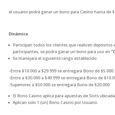
el usuario podrá ganar un bono para Casino hasta de $
Dinámica
Participan todos los clientes que realicen depósito
participantes, se podrá ganar un bono para uso en
“
Se manejará el siguiente rango establecido:
-Entre $10.000 a $29.999 se entregará Bono de $5.000
-Entre a $30.000 a $49.999 se entregará Bono de $10.0
-Superiores a $50.000 se entregará Bono de $20.000
El Bono Casino aplica para apuestas de Slots ubicad
Aplican solo 1 (un) Bono Casino por Usuario.