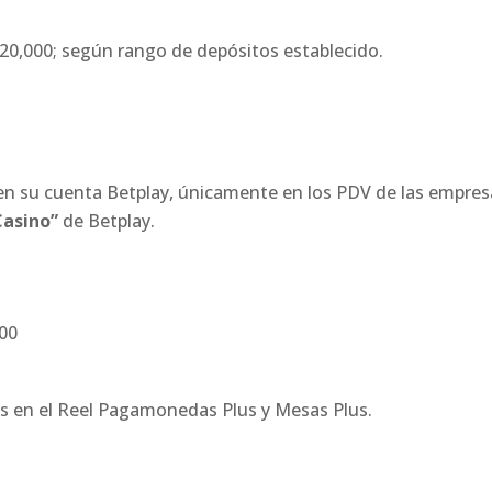
20,000; según rango de depósitos establecido.
s en su cuenta Betplay, únicamente en los PDV de las empres
Casino”
de Betplay.
00
as en el Reel Pagamonedas Plus y Mesas Plus.