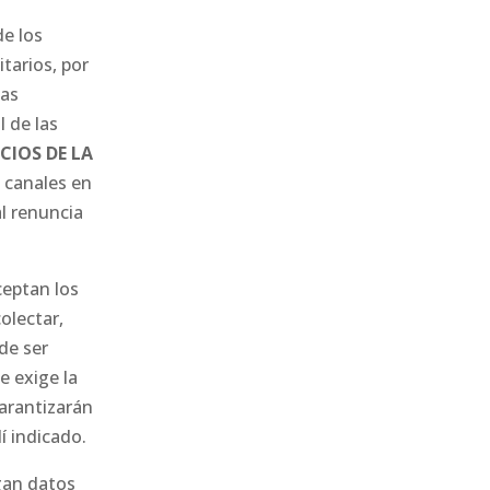
e los
tarios, por
Las
 de las
ICIOS DE LA
 canales en
l renuncia
ceptan los
olectar,
de ser
e exige la
arantizarán
í indicado.
gan datos