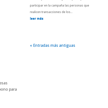
participar en la campaña las personas que
realicen transacciones de los...
leer más
« Entradas más antiguas
resas
 bono para