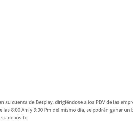
 en su cuenta de Betplay, dirigiéndose a los PDV de las emp
re las 8:00 Am y 9:00 Pm del mismo día, se podrán ganar un
 su depósito.