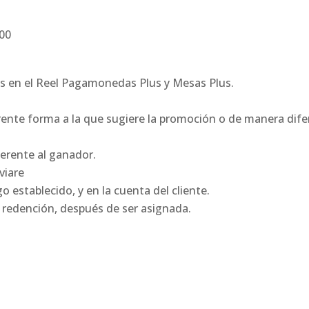
00
as en el Reel Pagamonedas Plus y Mesas Plus.
ente forma a la que sugiere la promoción o de manera difer
ferente al ganador.
viare
 establecido, y en la cuenta del cliente.
u redención, después de ser asignada.