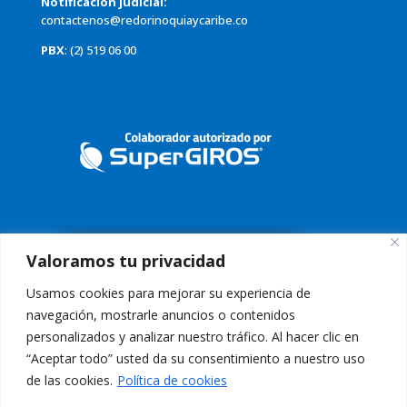
Notificación judicial:
contactenos@redorinoquiaycaribe.co
PBX
: (2) 519 06 00
Valoramos tu privacidad
Usamos cookies para mejorar su experiencia de
navegación, mostrarle anuncios o contenidos
personalizados y analizar nuestro tráfico. Al hacer clic en
“Aceptar todo” usted da su consentimiento a nuestro uso
Conoce nuestra Política de Tratamiento de Datos
Aquí
de las cookies.
Política de cookies
Aviso Legal:
El uso de esta página web y sus servicios, es indicación