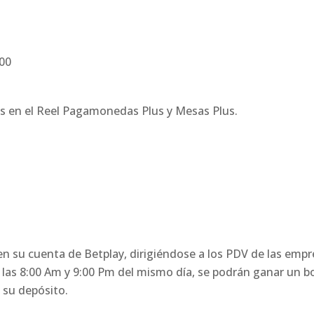
00
as en el Reel Pagamonedas Plus y Mesas Plus.
 en su cuenta de Betplay, dirigiéndose a los PDV de las emp
e las 8:00 Am y 9:00 Pm del mismo día, se podrán ganar un b
 su depósito.