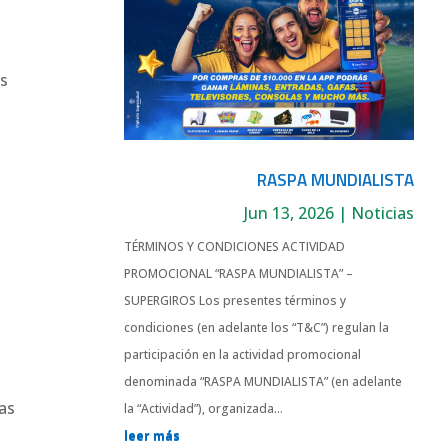
os
RASPA MUNDIALISTA
Jun 13, 2026
|
Noticias
TÉRMINOS Y CONDICIONES ACTIVIDAD
PROMOCIONAL “RASPA MUNDIALISTA” –
SUPERGIROS Los presentes términos y
condiciones (en adelante los “T&C”) regulan la
participación en la actividad promocional
denominada “RASPA MUNDIALISTA” (en adelante
as
la “Actividad”), organizada...
leer más