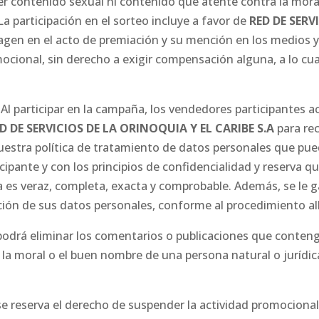
er contenido sexual ni contenido que atente contra la moral
La participación en el sorteo incluye a favor de
RED DE SERV
magen en el acto de premiación y su mención en los medios y
ocional, sin derecho a exigir compensación alguna, a lo cua
Al participar en la campaña, los vendedores participantes a
D DE SERVICIOS DE LA ORINOQUIA Y EL CARIBE S.A
para rec
uestra política de tratamiento de datos personales que pue
pante y con los principios de confidencialidad y reserva qu
a es veraz, completa, exacta y comprobable. Además, se le g
ción de sus datos personales, conforme al procedimiento all
odrá eliminar los comentarios o publicaciones que conten
la moral o el buen nombre de una persona natural o jurídica
se reserva el derecho de suspender la actividad promocional