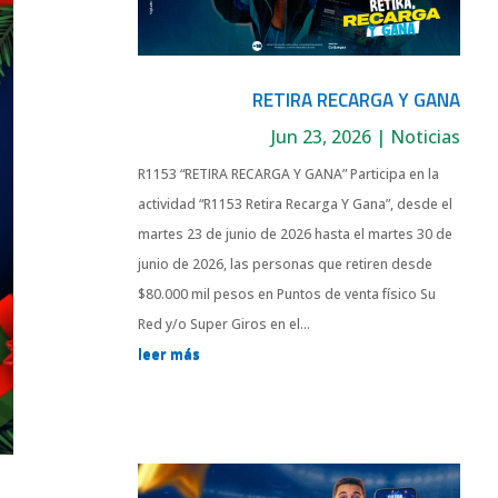
RETIRA RECARGA Y GANA
Jun 23, 2026
|
Noticias
R1153 “RETIRA RECARGA Y GANA” Participa en la
actividad “R1153 Retira Recarga Y Gana”, desde el
martes 23 de junio de 2026 hasta el martes 30 de
junio de 2026, las personas que retiren desde
$80.000 mil pesos en Puntos de venta físico Su
Red y/o Super Giros en el...
leer más