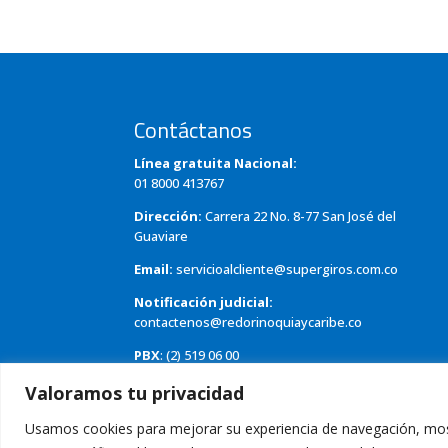
Contáctanos
Línea gratuita Nacional:
01 8000 413767
Dirección:
Carrera 22 No. 8-77 San José del
Guaviare
Email:
servicioalcliente@supergiros.com.co
Notificación judicial:
contactenos@redorinoquiaycaribe.co
PBX
: (2) 519 06 00
Valoramos tu privacidad
Usamos cookies para mejorar su experiencia de navegación, most