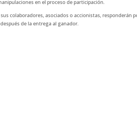
manipulaciones en el proceso de participación.
, sus colaboradores, asociados o accionistas, responderán p
, después de la entrega al ganador.