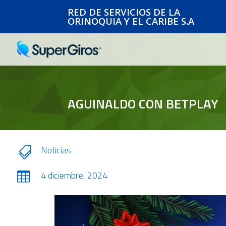
RED DE SERVICIOS DE LA
ORINOQUIA Y EL CARIBE S.A
AGUINALDO CON BETPLAY
Noticias

4 diciembre, 2024
