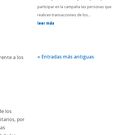
participar en la campaña las personas que
realicen transacciones de los...
leer más
« Entradas más antiguas
ente a los
e los
tarios, por
Las