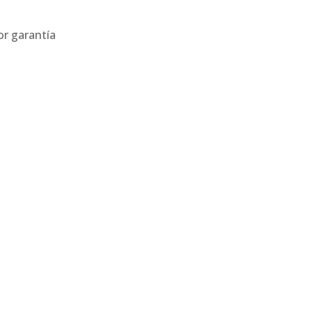
or garantía