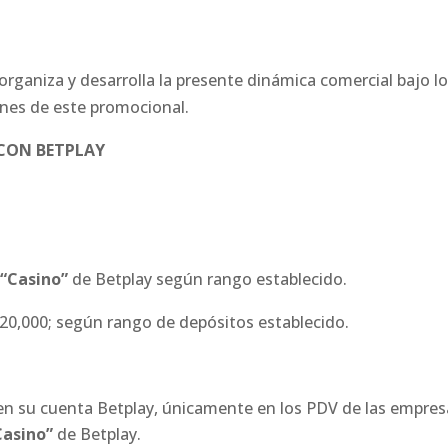
organiza y desarrolla la presente dinámica comercial bajo l
ones de este promocional.
CON BETPLAY
“Casino”
de Betplay según rango establecido.
20,000; según rango de depósitos establecido.
s en su cuenta Betplay, únicamente en los PDV de las empres
Casino”
de Betplay.