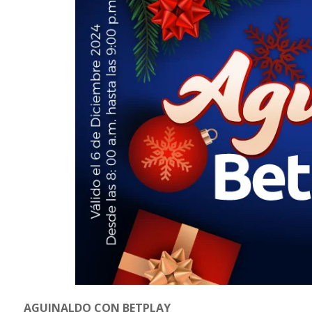
AGUINALDO CON BETPLAY