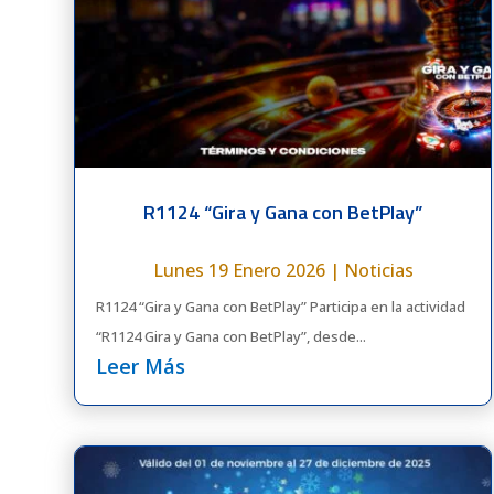
R1124 “Gira y Gana con BetPlay”
Lunes 19 Enero 2026
|
Noticias
R1124 “Gira y Gana con BetPlay” Participa en la actividad
“R1124 Gira y Gana con BetPlay”, desde...
Leer Más