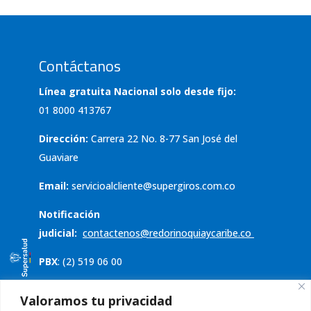
Contáctanos
Línea gratuita Nacional solo desde fijo:
01 8000 413767
Dirección:
Carrera 22 No. 8-77 San José del
Guaviare
Email:
servicioalcliente@supergiros.com.co
Notificación
judicial:
contactenos@redorinoquiaycaribe.co
PBX
: (2) 519 06 00
Servicio al cliente
Valoramos tu privacidad