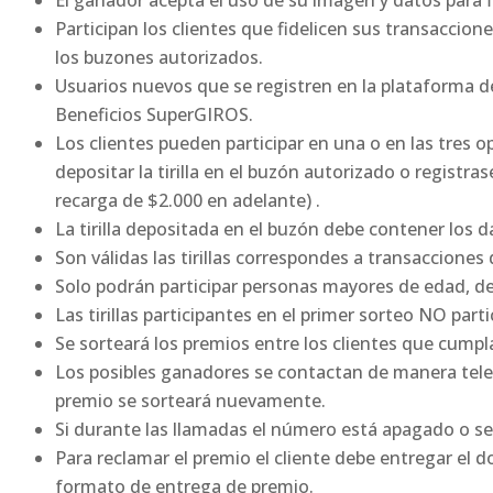
El ganador acepta el uso de su imagen y datos para 
Participan los clientes que fidelicen sus transaccion
los buzones autorizados.
Usuarios nuevos que se registren en la plataforma d
Beneficios SuperGIROS.
Los clientes pueden participar en una o en las tres o
depositar la tirilla en el buzón autorizado o registr
recarga de $2.000 en adelante) .
La tirilla depositada en el buzón debe contener los d
Son válidas las tirillas correspondes a transacciones
Solo podrán participar personas mayores de edad, d
Las tirillas participantes en el primer sorteo NO par
Se sorteará los premios entre los clientes que cumpl
Los posibles ganadores se contactan de manera telef
premio se sorteará nuevamente.
Si durante las llamadas el número está apagado o s
Para reclamar el premio el cliente debe entregar el 
formato de entrega de premio.