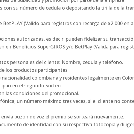
fines de publicidad y promoción por parte de la empresa
es con su número de cedula o depositando la tirilla de la tr
e BetPLAY (Valido para registros con recarga de $2.000 en a
pciones autorizadas, es decir, pueden fidelizar su transacció
asen en Beneficios SuperGIROS y/o BetPlay (Valida para regis
atos personales del cliente: Nombre, cedula y teléfono.
 de los productos participantes
e nacionalidad colombiana y residentes legalmente en Colo
ticipan en el segundo Sorteo.
an las condiciones del promocional.
ónica, un número máximo tres veces, si el cliente no conte
e envía buzón de voz el premio se sorteará nuevamente.
documento de identidad con su respectiva fotocopia y diligen