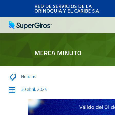
RED DE SERVICIOS DE LA
ORINOQUIA Y EL CARIBE S.A
MERCA MINUTO
Noticias

30 abril, 2025
