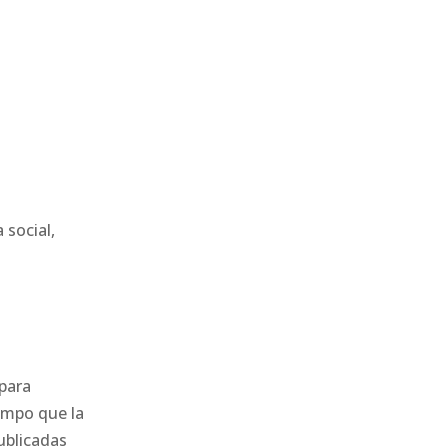
 social,
 para
iempo que la
ublicadas