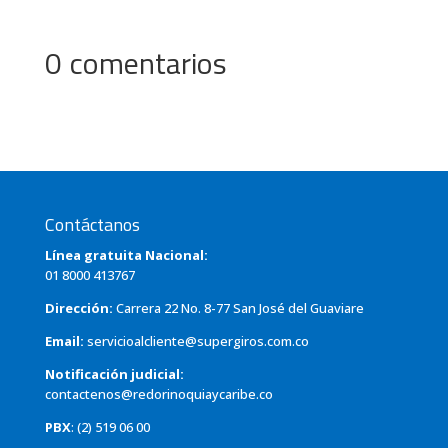
0 comentarios
Contáctanos
Línea gratuita Nacional:
01 8000 413767
Dirección:
Carrera 22 No. 8-77 San José del Guaviare
Email:
servicioalcliente@supergiros.com.co
Notificación judicial:
contactenos@redorinoquiaycaribe.co
PBX
: (2) 519 06 00