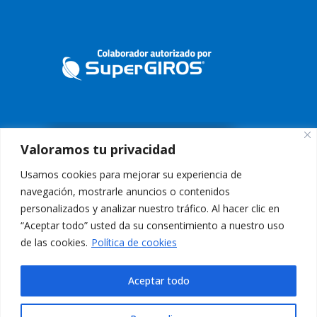
Valoramos tu privacidad
Usamos cookies para mejorar su experiencia de
navegación, mostrarle anuncios o contenidos
personalizados y analizar nuestro tráfico. Al hacer clic en
“Aceptar todo” usted da su consentimiento a nuestro uso
Conoce nuestra Política de Tratamiento de Datos
Aquí
de las cookies.
Política de cookies
Aviso Legal:
El uso de esta página web y sus servicios, es indicación
de aceptación de los
Términos de Uso
Aceptar todo