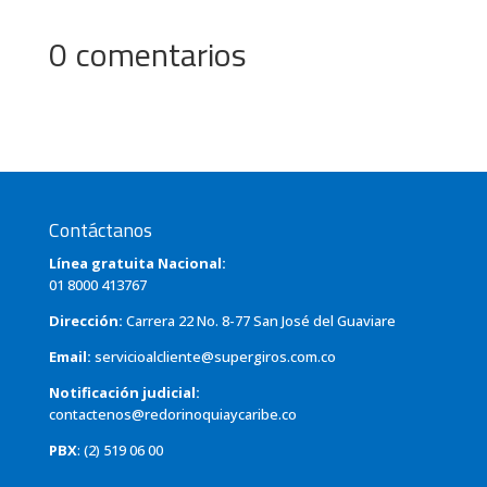
0 comentarios
Contáctanos
Línea gratuita Nacional:
01 8000 413767
Dirección:
Carrera 22 No. 8-77 San José del Guaviare
Email:
servicioalcliente@supergiros.com.co
Notificación judicial:
contactenos@redorinoquiaycaribe.co
PBX
: (2) 519 06 00