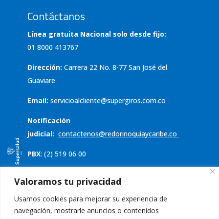
Contáctanos
Línea gratuita Nacional solo desde fijo:
01 8000 413767
Dirección:
Carrera 22 No. 8-77 San José del
Guaviare
Email:
servicioalcliente@supergiros.com.co
Notificación
judicial:
contactenos@redorinoquiaycaribe.co
PBX
: (2) 519 06 00
Servicio al cliente
Valoramos tu privacidad
Usamos cookies para mejorar su experiencia de
Política de tratamiento de datos
navegación, mostrarle anuncios o contenidos