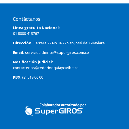
Contáctanos
Línea gratuita Nacional:
01 8000 413767
Dirección:
Carrera 22 No. 8-77 San José del Guaviare
Email:
servicioalcliente@supergiros.com.co
Notificación judicial:
contactenos@redorinoquiaycaribe.co
PBX
: (2) 519 06 00